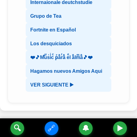
Internaionale deutchstudie
Grupo de Tea
Fortnite en Español
Los desquiciados
❤️🎵Mⷨuͧs͛iͥcͨ рⷬaͣrͬaͣ eͤl aͣlmͫaͣ🎵❤️
Hagamos nuevos Amigos Aqui
VER SIGUIENTE ▶️
🔍
🔗
🔔
▶️