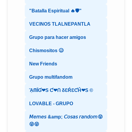
"Batalla Espiritual 🔥🛡️"
VECINOS TLALNEPANTLA
Grupo para hacer amigos
Chismositos 🥴
New Friends
Grupo multifandom
ᾋᗰĪƓ❤S Ƈ❤ᑎ δƐŔƐƇĤ❤S ©️
LOVABLE - GRUPO
𝘔𝘦𝘮𝘦𝘴 &amp; 𝘊𝘰𝘴𝘢𝘴 𝘳𝘢𝘯𝘥𝘰𝘮😝
😝😝