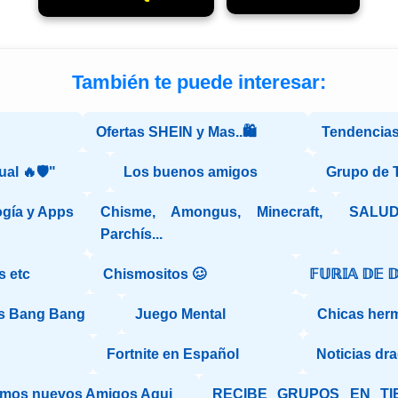
También te puede interesar:
Ofertas SHEIN y Mas..🛍️
Tendencias
ual 🔥🛡️"
Los buenos amigos
Grupo de 
gía y Apps
Chisme, Amongus, Minecraft,
SALUD
Parchís...
s etc
Chismositos 🥴
𝔽𝕌ℝ𝕀𝔸 𝔻𝔼 
s Bang Bang
Juego Mental
Chicas herm
Fortnite en Español
Noticias dra
mos nuevos Amigos Aqui
RECIBE GRUPOS EN TI