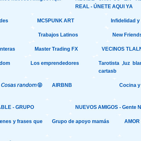
REAL - ÚNETE AQUI YA
des
MC5PUNK ART
Infidelidad 
Trabajos Latinos
New Friend
onteras
Master Trading FX
VECINOS TLAL
ndom
Los emprendedores
Tarotista ,luz bl
cartasb
𝘰𝘴𝘢𝘴 𝘳𝘢𝘯𝘥𝘰𝘮😝
AIRBNB
Cocina y
BLE - GRUPO
NUEVOS AMIGOS - Gente 
enes y frases que
Grupo de apoyo mamás
AMOR 
"