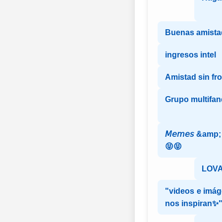
Buenas amista
ingresos intel
Amistad sin fr
Grupo multifa
𝘔𝘦𝘮𝘦𝘴 &amp; 𝘊
😝😝
LOVA
"videos e imág
nos inspiran✨