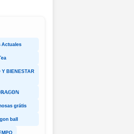
 Actuales
Tea
 Y BIENESTAR
𝔻ℝ𝔸𝔾𝕆ℕ
osas grátis
gon ball
EMPO