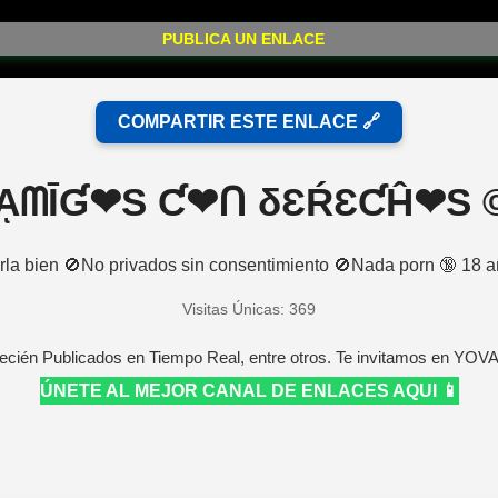
PUBLICA UN ENLACE
COMPARTIR ESTE ENLACE 🔗
ᾋᗰĪƓ❤S Ƈ❤ᑎ δƐŔƐƇĤ❤S ©
rla bien 🚫No privados sin consentimiento 🚫Nada porn 🔞 18 a
Visitas Únicas: 369
ecién Publicados en Tiempo Real, entre otros. Te invitamos en YOV
ÚNETE AL MEJOR CANAL DE ENLACES AQUI 📱