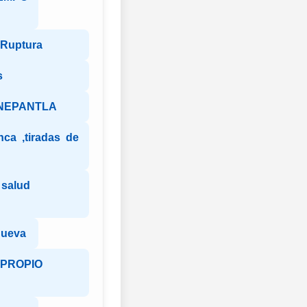
y Ruptura
s
NEPANTLA
anca ,tiradas de
 salud
Nueva
PROPIO