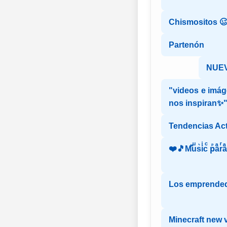
Chismositos 
Partenón
NUEV
"videos e imág
nos inspiran✨
Tendencias Ac
❤️🎵Mⷨuͧs͛iͥcͨ рⷬaͣrͬ
Los emprende
Minecraft new 