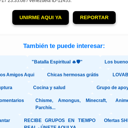
-17 23:35:08 / Venezuela ID-11455.
UNIRME AQUI YA
REPORTAR
También te puede interesar:
"Batalla Espiritual 🔥🛡️"
Los bueno
os Amigos Aqui
Chicas hermosas grátis
LOVAB
uptura
Cocina y salud
Grupo de apo
comentarios
Chisme, Amongus, Minecraft,
Anime
Parchís...
antar
RECIBE GRUPOS EN TIEMPO
Ofertas SHE
REAL - ÚNETE AQUI YA