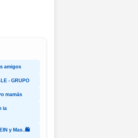
s amigos
LE - GRUPO
yo mamás
 ia
IN y Mas..🛍️