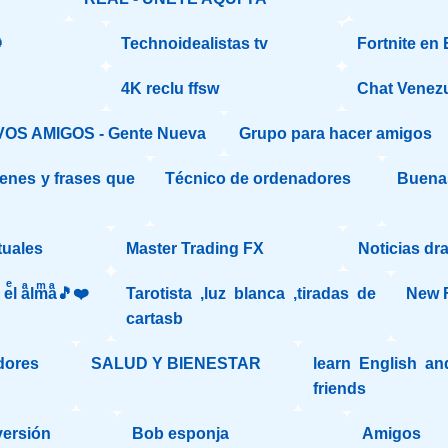

Technoidealistas tv
Fortnite en
4K reclu ffsw
Chat Venez
OS AMIGOS - Gente Nueva
Grupo para hacer amigos
enes y frases que
Técnico de ordenadores
Buena
"
tuales
Master Trading FX
Noticias dr
aͣ eͤl aͣlmͫaͣ🎵❤️
Tarotista ,luz blanca ,tiradas de
New 
cartasb
dores
SALUD Y BIENESTAR
learn English an
friends
versión
Bob esponja
Amigos