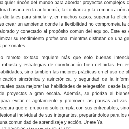
ualquier rincón del mundo para abordar proyectos complejos c
ra basada en la autonomía, la confianza y la comunicación ase
 digitales para simular y, en muchos casos, superar la eficien
es crear un ambiente donde la flexibilidad no comprometa la
alorado y conectado al propósito común del equipo. Este es e
izar su rendimiento profesional mientras disfrutan de una g
s personales.
jo remoto exitoso requiere más que solo buenas intenc
tal robusta y estrategias de coordinación bien definidas. En es
bilidades, sino también las mejores prácticas en el uso de p
icación sincrónica y asincrónica, y seguridad de la infor
irtuales para mejorar las habilidades de telegestión, desde la 
de proyectos a gran escala. Además, se prioriza el bienest
 para evitar el agotamiento y promover las pausas activas
asegura que el grupo no solo cumpla con sus entregables, sino
ofesional individual de sus integrantes, preparándolos para los
Es una comunidad de aprendizaje y acción. Unete Ya