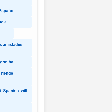
 Español
uela
s amistades
agon ball
Friends
d Spanish with