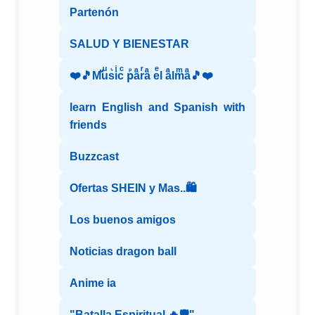
Partenón
SALUD Y BIENESTAR
❤️🎵Mⷨuͧs͛iͥcͨ рⷬaͣrͬaͣ eͤl aͣlmͫaͣ🎵❤️
learn English and Spanish with
friends
Buzzcast
Ofertas SHEIN y Mas..🛍️
Los buenos amigos
Noticias dragon ball
Anime ia
"Batalla Espiritual 🔥🛡️"