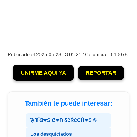
Publicado el 2025-05-28 13:05:21 / Colombia ID-10078.
UNIRME AQUI YA
REPORTAR
También te puede interesar:
ᾋᗰĪƓ❤S Ƈ❤ᑎ δƐŔƐƇĤ❤S ©️
Los desquiciados