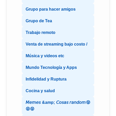
Grupo para hacer amigos
Grupo de Tea
Trabajo remoto
Venta de streaming bajo costo /
Música y videos etc
Mundo Tecnología y Apps
Infidelidad y Ruptura
Cocina y salud
𝘔𝘦𝘮𝘦𝘴 &amp; 𝘊𝘰𝘴𝘢𝘴 𝘳𝘢𝘯𝘥𝘰𝘮😝
😝😝