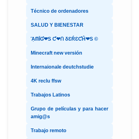
Técnico de ordenadores
SALUD Y BIENESTAR
ᾋᗰĪƓ❤S Ƈ❤ᑎ δƐŔƐƇĤ❤S ©️
Minecraft new versión
Internaionale deutchstudie
4K reclu ffsw
Trabajos Latinos
Grupo de películas y para hacer
amig@s
Trabajo remoto