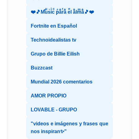
❤️🎵Mⷨuͧs͛iͥcͨ рⷬaͣrͬaͣ eͤl aͣlmͫaͣ🎵❤️
Fortnite en Español
Technoidealistas tv
Grupo de Billie Eilish
Buzzcast
Mundial 2026 comentarios
AMOR PROPIO
LOVABLE - GRUPO
"videos e imágenes y frases que
nos inspiran✨"