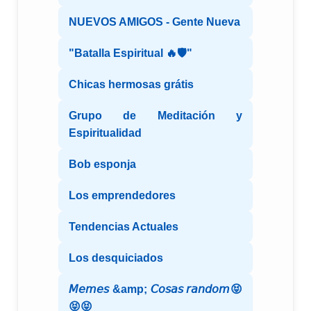
NUEVOS AMIGOS - Gente Nueva
"Batalla Espiritual 🔥🛡️"
Chicas hermosas grátis
Grupo de Meditación y
Espiritualidad
Bob esponja
Los emprendedores
Tendencias Actuales
Los desquiciados
𝘔𝘦𝘮𝘦𝘴 &amp; 𝘊𝘰𝘴𝘢𝘴 𝘳𝘢𝘯𝘥𝘰𝘮😝
😝😝