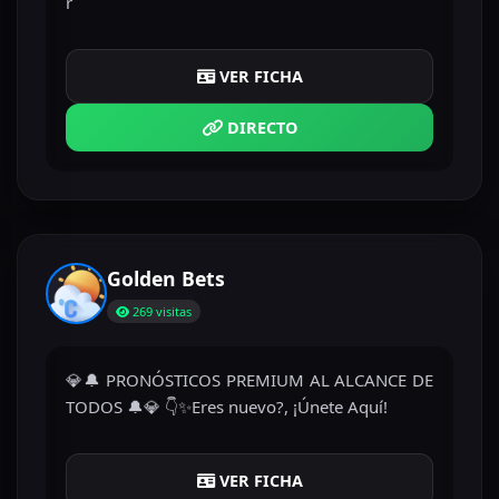
r
VER FICHA
DIRECTO
Golden Bets
269 visitas
💎🔔 PRONÓSTICOS PREMIUM AL ALCANCE DE
TODOS 🔔💎 👇✨Eres nuevo?, ¡Únete Aquí!
VER FICHA