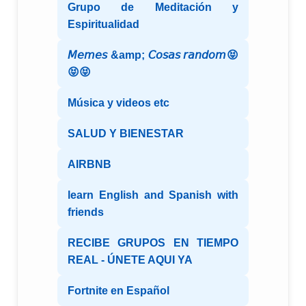
Grupo de Meditación y
Espiritualidad
𝘔𝘦𝘮𝘦𝘴 &amp; 𝘊𝘰𝘴𝘢𝘴 𝘳𝘢𝘯𝘥𝘰𝘮😝
😝😝
Música y videos etc
SALUD Y BIENESTAR
AIRBNB
learn English and Spanish with
friends
RECIBE GRUPOS EN TIEMPO
REAL - ÚNETE AQUI YA
Fortnite en Español