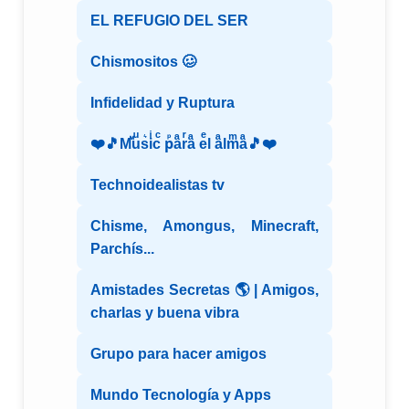
EL REFUGIO DEL SER
Chismositos 🥴
Infidelidad y Ruptura
❤️🎵Mⷨuͧs͛iͥcͨ рⷬaͣrͬaͣ eͤl aͣlmͫaͣ🎵❤️
Technoidealistas tv
Chisme, Amongus, Minecraft,
Parchís...
Amistades Secretas 🌎 | Amigos,
charlas y buena vibra
Grupo para hacer amigos
Mundo Tecnología y Apps