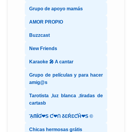
Grupo de apoyo mamás
AMOR PROPIO
Buzzcast
New Friends
Karaoke 🎤 A cantar
Grupo de películas y para hacer
amig@s
Tarotista ,luz blanca ,tiradas de
cartasb
ᾋᗰĪƓ❤S Ƈ❤ᑎ δƐŔƐƇĤ❤S ©️
Chicas hermosas grátis