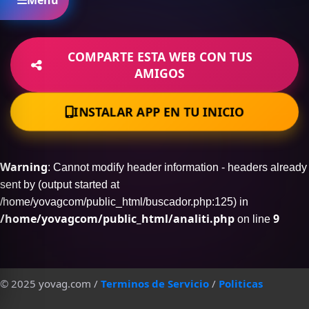
Menú
COMPARTE ESTA WEB CON TUS
AMIGOS
INSTALAR APP EN TU INICIO
Warning
: Cannot modify header information - headers already
sent by (output started at
/home/yovagcom/public_html/buscador.php:125) in
/home/yovagcom/public_html/analiti.php
9
on line
© 2025 yovag.com /
Terminos de Servicio
/
Politicas