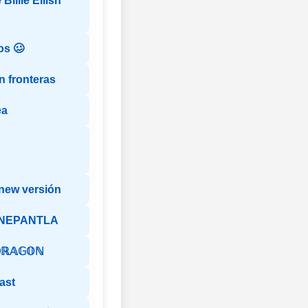
Billie Eilish
os 🥴
n fronteras
ea
 new versión
LNEPANTLA
𝔻ℝ𝔸𝔾𝕆ℕ
ast