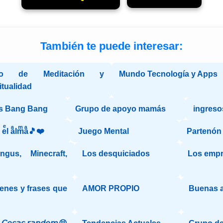
También te puede interesar:
po de Meditación y
Mundo Tecnología y Apps
itualidad
s Bang Bang
Grupo de apoyo mamás
ingresos
aͣ eͤl aͣlmͫaͣ🎵❤️
Juego Mental
Partenón
gus, Minecraft,
Los desquiciados
Los emp
enes y frases que
AMOR PROPIO
Buenas 
"