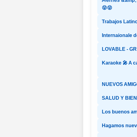
𝘔𝘦𝘮𝘦𝘴 &amp; 𝘊
😝😝
Trabajos Latin
Internaionale 
LOVABLE - G
Karaoke 🎤 A c
NUEVOS AMIGO
SALUD Y BIE
Los buenos a
Hagamos nuev