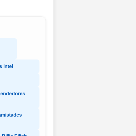
 intel
rendedores
amistades