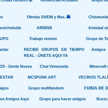
𝘰𝘴𝘢𝘴 𝘳𝘢𝘯𝘥𝘰𝘮😝
Tendencias Actuales
Grupo de 
os
Ofertas SHEIN y Mas..🛍️
Chismosit
deutchstudie
AIRBNB
Amistad si
RUPO
Trabajo remoto
Grupo de T
antar
RECIBE GRUPOS EN TIEMPO
Amigos
REAL - ÚNETE AQUI YA
S - Gente Nueva
Chat Venezuela
Minecraft
NESTAR
MC5PUNK ART
VECINOS TLA
migos
Grupo multifandom
𝔽𝕌ℝ𝕀𝔸 𝔻𝔼 
os Amigos Aqui
Grupo para hacer amigos
Buzzc