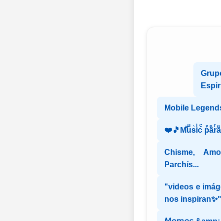
Gru
Espir
Mobile Legend
❤️🎵Mⷨuͧs͛iͥcͨ рⷬaͣrͬ
Chisme, Amon
Parchís...
"videos e imág
nos inspiran✨