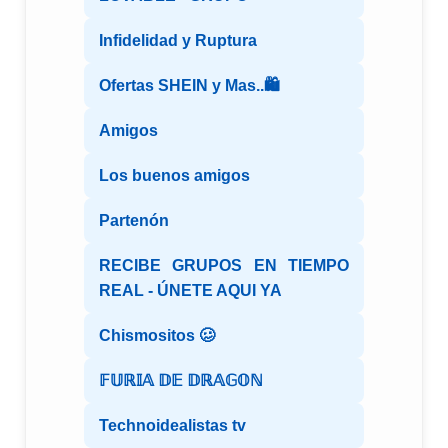
Infidelidad y Ruptura
Ofertas SHEIN y Mas..🛍️
Amigos
Los buenos amigos
Partenón
RECIBE GRUPOS EN TIEMPO
REAL - ÚNETE AQUI YA
Chismositos 🥴
𝔽𝕌ℝ𝕀𝔸 𝔻𝔼 𝔻ℝ𝔸𝔾𝕆ℕ
Technoidealistas tv