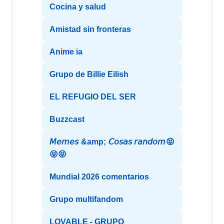
Cocina y salud
Amistad sin fronteras
Anime ia
Grupo de Billie Eilish
EL REFUGIO DEL SER
Buzzcast
𝘔𝘦𝘮𝘦𝘴 &amp; 𝘊𝘰𝘴𝘢𝘴 𝘳𝘢𝘯𝘥𝘰𝘮😝
😝😝
Mundial 2026 comentarios
Grupo multifandom
LOVABLE - GRUPO