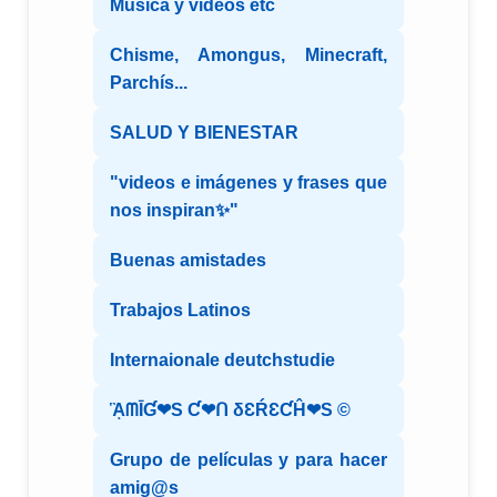
Música y videos etc
Chisme, Amongus, Minecraft,
Parchís...
SALUD Y BIENESTAR
"videos e imágenes y frases que
nos inspiran✨"
Buenas amistades
Trabajos Latinos
Internaionale deutchstudie
ᾋᗰĪƓ❤S Ƈ❤ᑎ δƐŔƐƇĤ❤S ©️
Grupo de películas y para hacer
amig@s