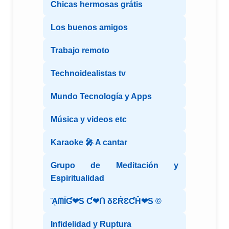
Chicas hermosas grátis
Los buenos amigos
Trabajo remoto
Technoidealistas tv
Mundo Tecnología y Apps
Música y videos etc
Karaoke 🎤 A cantar
Grupo de Meditación y
Espiritualidad
ᾋᗰĪƓ❤S Ƈ❤ᑎ δƐŔƐƇĤ❤S ©️
Infidelidad y Ruptura