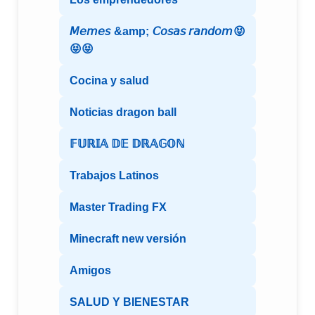
𝘔𝘦𝘮𝘦𝘴 &amp; 𝘊𝘰𝘴𝘢𝘴 𝘳𝘢𝘯𝘥𝘰𝘮😝
😝😝
Cocina y salud
Noticias dragon ball
𝔽𝕌ℝ𝕀𝔸 𝔻𝔼 𝔻ℝ𝔸𝔾𝕆ℕ
Trabajos Latinos
Master Trading FX
Minecraft new versión
Amigos
SALUD Y BIENESTAR