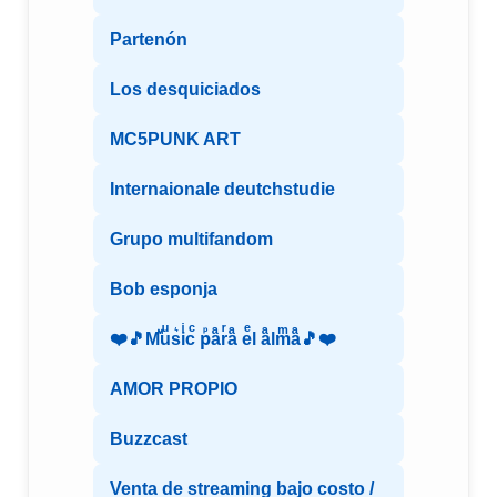
Partenón
Los desquiciados
MC5PUNK ART
Internaionale deutchstudie
Grupo multifandom
Bob esponja
❤️🎵Mⷨuͧs͛iͥcͨ рⷬaͣrͬaͣ eͤl aͣlmͫaͣ🎵❤️
AMOR PROPIO
Buzzcast
Venta de streaming bajo costo /