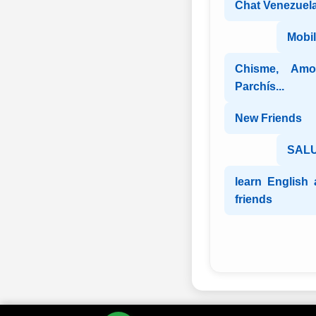
Chat Venezuel
Mobi
Chisme, Amon
Parchís...
New Friends
SALU
learn English
friends