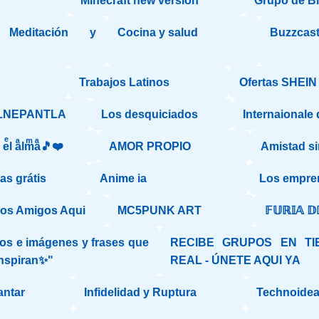
Minecraft new versión
Grupo de Bil
Meditación y
Cocina y salud
Buzzcas
Trabajos Latinos
Ofertas SHEIN 
LNEPANTLA
Los desquiciados
Internaionale
aͣ eͤl aͣlmͫaͣ🎵❤️
AMOR PROPIO
Amistad si
s grátis
Anime ia
Los empre
os Amigos Aqui
MC5PUNK ART
𝔽𝕌ℝ𝕀𝔸 
os e imágenes y frases que
RECIBE GRUPOS EN TI
inspiran✨"
REAL - ÚNETE AQUI YA
antar
Infidelidad y Ruptura
Technoideal