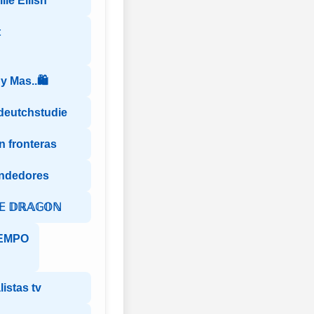
lie Eilish
t
y Mas..🛍️
 deutchstudie
n fronteras
ndedores
𝔼 𝔻ℝ𝔸𝔾𝕆ℕ
EMPO
istas tv