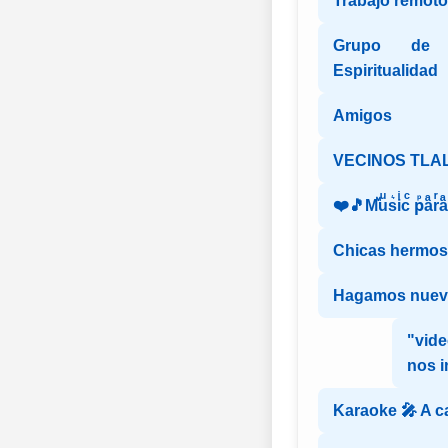
Trabajo remoto
Grupo de 
Espiritualidad
Amigos
VECINOS TLA
❤️🎵Mⷨuͧs͛iͥcͨ рⷬaͣrͬ
Chicas hermosa
Hagamos nuev
"vide
nos 
Karaoke 🎤 A c