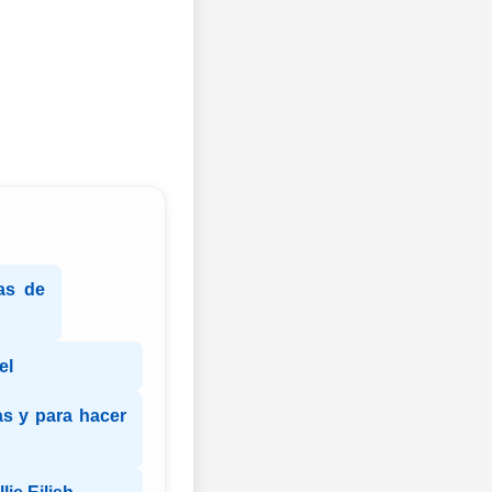
das de
el
as y para hacer