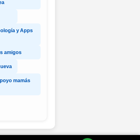
ea
ología y Apps
s amigos
Nueva
apoyo mamás