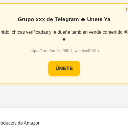
Grupo xxx de Telegram 🔥 Unete Ya
enido, chicas verificadas y la dueña también vende contenido
🔥
https://t.me/addlist/I5bN_wnz5yc0ZjRh
ÚNETE
roductos de Amazon