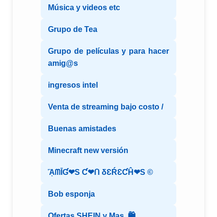
Música y videos etc
Grupo de Tea
Grupo de películas y para hacer
amig@s
ingresos intel
Venta de streaming bajo costo /
Buenas amistades
Minecraft new versión
ᾋᗰĪƓ❤S Ƈ❤ᑎ δƐŔƐƇĤ❤S ©️
Bob esponja
Ofertas SHEIN y Mas..🛍️