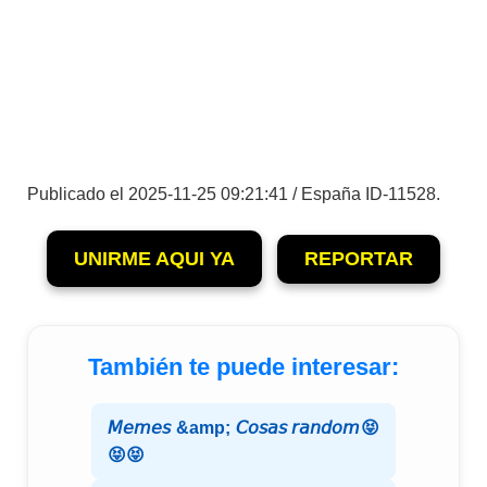
Publicado el 2025-11-25 09:21:41 / España ID-11528.
UNIRME AQUI YA
REPORTAR
También te puede interesar:
𝘔𝘦𝘮𝘦𝘴 &amp; 𝘊𝘰𝘴𝘢𝘴 𝘳𝘢𝘯𝘥𝘰𝘮😝
😝😝