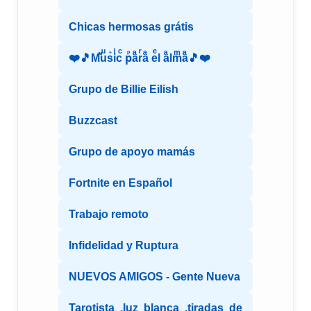
Chicas hermosas grátis
❤️🎵Mⷨuͧs͛iͥcͨ рⷬaͣrͬaͣ eͤl aͣlmͫaͣ🎵❤️
Grupo de Billie Eilish
Buzzcast
Grupo de apoyo mamás
Fortnite en Español
Trabajo remoto
Infidelidad y Ruptura
NUEVOS AMIGOS - Gente Nueva
Tarotista ,luz blanca ,tiradas de