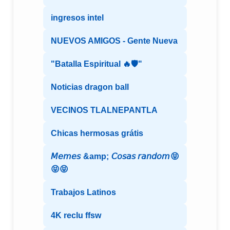
ingresos intel
NUEVOS AMIGOS - Gente Nueva
"Batalla Espiritual 🔥🛡️"
Noticias dragon ball
VECINOS TLALNEPANTLA
Chicas hermosas grátis
𝘔𝘦𝘮𝘦𝘴 &amp; 𝘊𝘰𝘴𝘢𝘴 𝘳𝘢𝘯𝘥𝘰𝘮😝
😝😝
Trabajos Latinos
4K reclu ffsw