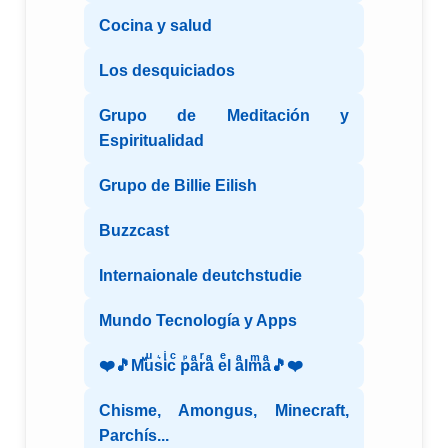
Cocina y salud
Los desquiciados
Grupo de Meditación y
Espiritualidad
Grupo de Billie Eilish
Buzzcast
Internaionale deutchstudie
Mundo Tecnología y Apps
❤️🎵Mⷨuͧs͛iͥcͨ рⷬaͣrͬaͣ eͤl aͣlmͫaͣ🎵❤️
Chisme, Amongus, Minecraft,
Parchís...