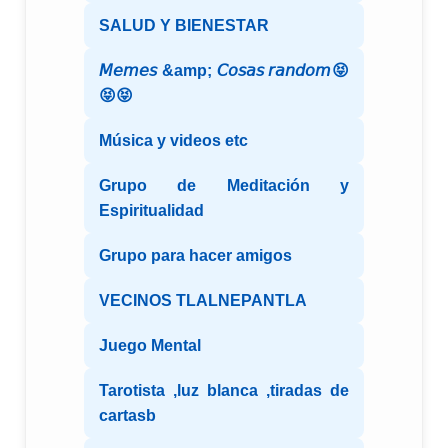
SALUD Y BIENESTAR
𝘔𝘦𝘮𝘦𝘴 &amp; 𝘊𝘰𝘴𝘢𝘴 𝘳𝘢𝘯𝘥𝘰𝘮😝
😝😝
Música y videos etc
Grupo de Meditación y
Espiritualidad
Grupo para hacer amigos
VECINOS TLALNEPANTLA
Juego Mental
Tarotista ,luz blanca ,tiradas de
cartasb