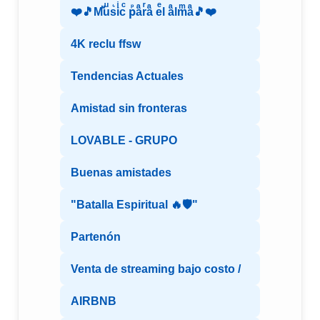
❤️🎵Mⷨuͧs͛iͥcͨ рⷬaͣrͬaͣ eͤl aͣlmͫaͣ🎵❤️
4K reclu ffsw
Tendencias Actuales
Amistad sin fronteras
LOVABLE - GRUPO
Buenas amistades
"Batalla Espiritual 🔥🛡️"
Partenón
Venta de streaming bajo costo /
AIRBNB