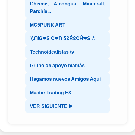
Chisme, Amongus, Minecraft,
Parchís...
MC5PUNK ART
ᾋᗰĪƓ❤S Ƈ❤ᑎ δƐŔƐƇĤ❤S ©️
Technoidealistas tv
Grupo de apoyo mamás
Hagamos nuevos Amigos Aqui
Master Trading FX
VER SIGUIENTE ▶️