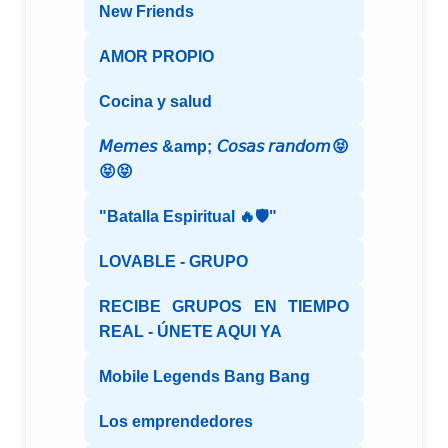
New Friends
AMOR PROPIO
Cocina y salud
𝘔𝘦𝘮𝘦𝘴 &amp; 𝘊𝘰𝘴𝘢𝘴 𝘳𝘢𝘯𝘥𝘰𝘮😝
😝😝
"Batalla Espiritual 🔥🛡️"
LOVABLE - GRUPO
RECIBE GRUPOS EN TIEMPO
REAL - ÚNETE AQUI YA
Mobile Legends Bang Bang
Los emprendedores