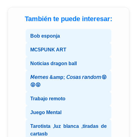
También te puede interesar:
Bob esponja
MC5PUNK ART
Noticias dragon ball
𝘔𝘦𝘮𝘦𝘴 &amp; 𝘊𝘰𝘴𝘢𝘴 𝘳𝘢𝘯𝘥𝘰𝘮😝
😝😝
Trabajo remoto
Juego Mental
Tarotista ,luz blanca ,tiradas de
cartasb