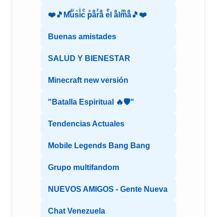
❤️🎵Mⷨuͧs͛iͥcͨ рⷬaͣrͬaͣ eͤl aͣlmͫaͣ🎵❤️
Buenas amistades
SALUD Y BIENESTAR
Minecraft new versión
"Batalla Espiritual 🔥🛡️"
Tendencias Actuales
Mobile Legends Bang Bang
Grupo multifandom
NUEVOS AMIGOS - Gente Nueva
Chat Venezuela