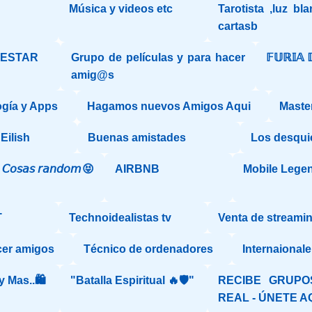
Música y videos etc
Tarotista ,luz bl
cartasb
NESTAR
Grupo de películas y para hacer
𝔽𝕌ℝ𝕀𝔸 
amig@s
gía y Apps
Hagamos nuevos Amigos Aqui
Maste
Eilish
Buenas amistades
Los desqui
𝘰𝘴𝘢𝘴 𝘳𝘢𝘯𝘥𝘰𝘮😝
AIRBNB
Mobile Lege
T
Technoidealistas tv
Venta de streamin
cer amigos
Técnico de ordenadores
Internaional
 Mas..🛍️
"Batalla Espiritual 🔥🛡️"
RECIBE GRUPO
REAL - ÚNETE A