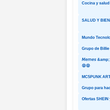
Cocina y salud
SALUD Y BIE
Mundo Tecnolo
Grupo de Billie 
𝘔𝘦𝘮𝘦𝘴 &amp; 𝘊
😝😝
MC5PUNK AR
Grupo para ha
Ofertas SHEIN y