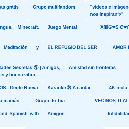
s grátis
Grupo multifandom
"videos e imágen
nos inspiran✨"
gus, Minecraft,
Juego Mental
ᾋᗰĪƓ❤S Ƈ❤ᑎ
Meditación y
EL REFUGIO DEL SER
AMOR 
ades Secretas 🌎 | Amigos,
Amistad sin fronteras
as y buena vibra
S - Gente Nueva
Karaoke 🎤 A cantar
4K reclu 
yo mamás
Grupo de Tea
VECINOS TLA
 and Spanish with
Amigos
Infidelid