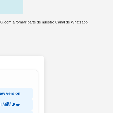
AG.com a formar parte de nuestro Canal de Whatsapp.
new versión
eͤl aͣlmͫaͣ🎵❤️