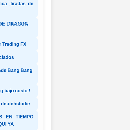
anca ,tiradas de
𝔻𝔼 𝔻ℝ𝔸𝔾𝕆ℕ
r Trading FX
ciados
nds Bang Bang
g bajo costo /
e deutchstudie
S EN TIEMPO
QUI YA