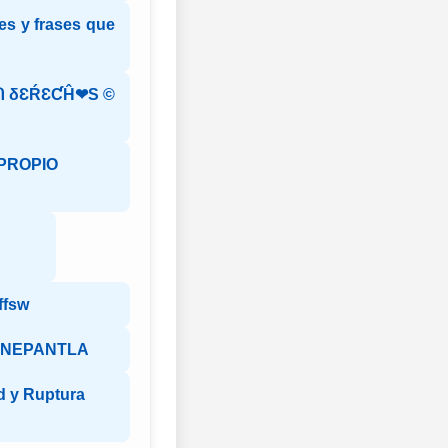
es y frases que
 δƐŔƐƇĤ❤S ©️
PROPIO
ffsw
LNEPANTLA
ad y Ruptura