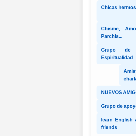
Chicas hermosa
Chisme, Amon
Parchís...
Grupo de 
Espiritualidad
Amist
charl
NUEVOS AMIGO
Grupo de apo
learn English
friends