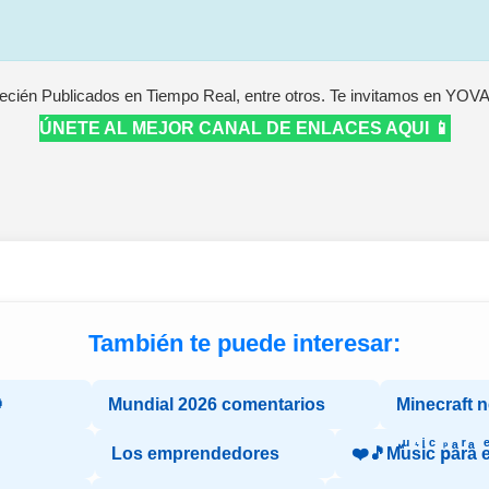
ecién Publicados en Tiempo Real, entre otros. Te invitamos en YOV
ÚNETE AL MEJOR CANAL DE ENLACES AQUI 📱
También te puede interesar:

Mundial 2026 comentarios
Minecraft 
Los emprendedores
❤️🎵Mⷨuͧs͛iͥcͨ рⷬaͣrͬaͣ 