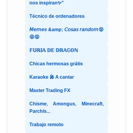
nos inspiran✨"
Técnico de ordenadores
𝘔𝘦𝘮𝘦𝘴 &amp; 𝘊𝘰𝘴𝘢𝘴 𝘳𝘢𝘯𝘥𝘰𝘮😝
😝😝
𝔽𝕌ℝ𝕀𝔸 𝔻𝔼 𝔻ℝ𝔸𝔾𝕆ℕ
Chicas hermosas grátis
Karaoke 🎤 A cantar
Master Trading FX
Chisme, Amongus, Minecraft,
Parchís...
Trabajo remoto