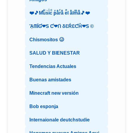
❤️🎵Mⷨuͧs͛iͥcͨ рⷬaͣrͬaͣ eͤl aͣlmͫaͣ🎵❤️
ᾋᗰĪƓ❤S Ƈ❤ᑎ δƐŔƐƇĤ❤S ©️
Chismositos 🥴
SALUD Y BIENESTAR
Tendencias Actuales
Buenas amistades
Minecraft new versión
Bob esponja
Internaionale deutchstudie