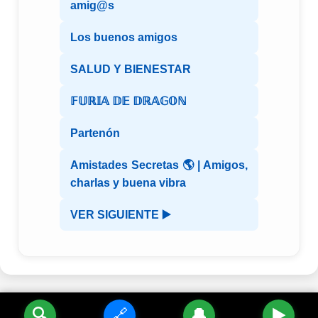
amig@s
Los buenos amigos
SALUD Y BIENESTAR
𝔽𝕌ℝ𝕀𝔸 𝔻𝔼 𝔻ℝ𝔸𝔾𝕆ℕ
Partenón
Amistades Secretas 🌎 | Amigos,
charlas y buena vibra
VER SIGUIENTE ▶️
🔍
🔗
🔔
▶️