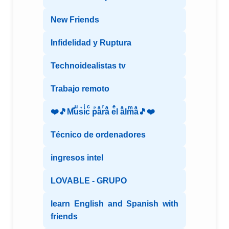
New Friends
Infidelidad y Ruptura
Technoidealistas tv
Trabajo remoto
❤️🎵Mⷨuͧs͛iͥcͨ рⷬaͣrͬaͣ eͤl aͣlmͫaͣ🎵❤️
Técnico de ordenadores
ingresos intel
LOVABLE - GRUPO
learn English and Spanish with
friends