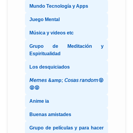
Mundo Tecnología y Apps
Juego Mental
Música y videos etc
Grupo de Meditación y
Espiritualidad
Los desquiciados
𝘔𝘦𝘮𝘦𝘴 &amp; 𝘊𝘰𝘴𝘢𝘴 𝘳𝘢𝘯𝘥𝘰𝘮😝
😝😝
Anime ia
Buenas amistades
Grupo de películas y para hacer