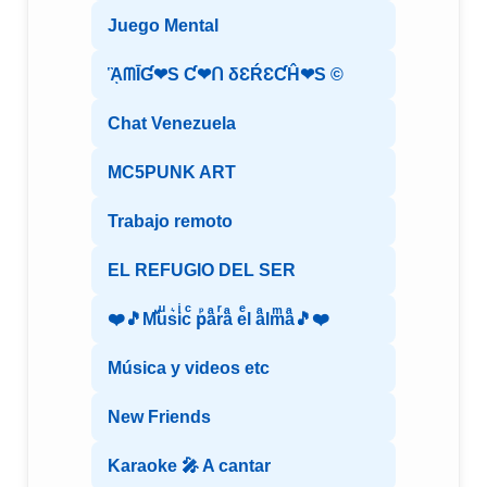
Juego Mental
ᾋᗰĪƓ❤S Ƈ❤ᑎ δƐŔƐƇĤ❤S ©️
Chat Venezuela
MC5PUNK ART
Trabajo remoto
EL REFUGIO DEL SER
❤️🎵Mⷨuͧs͛iͥcͨ рⷬaͣrͬaͣ eͤl aͣlmͫaͣ🎵❤️
Música y videos etc
New Friends
Karaoke 🎤 A cantar