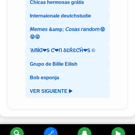
Chicas hermosas grátis
Internaionale deutchstudie
𝘔𝘦𝘮𝘦𝘴 &amp; 𝘊𝘰𝘴𝘢𝘴 𝘳𝘢𝘯𝘥𝘰𝘮😝
😝😝
ᾋᗰĪƓ❤S Ƈ❤ᑎ δƐŔƐƇĤ❤S ©️
Grupo de Billie Eilish
Bob esponja
VER SIGUIENTE ▶️
🔍
🔗
🔔
▶️