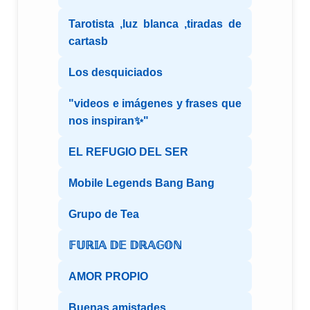
Tarotista ,luz blanca ,tiradas de
cartasb
Los desquiciados
"videos e imágenes y frases que
nos inspiran✨"
EL REFUGIO DEL SER
Mobile Legends Bang Bang
Grupo de Tea
𝔽𝕌ℝ𝕀𝔸 𝔻𝔼 𝔻ℝ𝔸𝔾𝕆ℕ
AMOR PROPIO
Buenas amistades