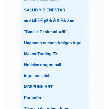
SALUD Y BIENESTAR
❤️🎵Mⷨuͧs͛iͥcͨ рⷬaͣrͬaͣ eͤl aͣlmͫaͣ🎵❤️
"Batalla Espiritual 🔥🛡️"
Hagamos nuevos Amigos Aqui
Master Trading FX
Noticias dragon ball
ingresos intel
MC5PUNK ART
Partenón
Técnico de ordenadores