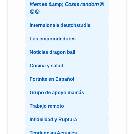
𝘔𝘦𝘮𝘦𝘴 &amp; 𝘊𝘰𝘴𝘢𝘴 𝘳𝘢𝘯𝘥𝘰𝘮😝
😝😝
Internaionale deutchstudie
Los emprendedores
Noticias dragon ball
Cocina y salud
Fortnite en Español
Grupo de apoyo mamás
Trabajo remoto
Infidelidad y Ruptura
Tendencias Actuales