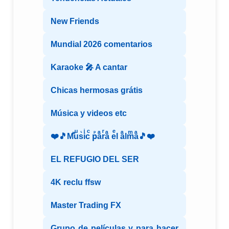
New Friends
Mundial 2026 comentarios
Karaoke 🎤 A cantar
Chicas hermosas grátis
Música y videos etc
❤️🎵Mⷨuͧs͛iͥcͨ рⷬaͣrͬaͣ eͤl aͣlmͫaͣ🎵❤️
EL REFUGIO DEL SER
4K reclu ffsw
Master Trading FX
Grupo de películas y para hacer