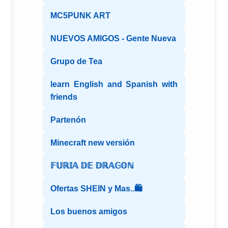
MC5PUNK ART
NUEVOS AMIGOS - Gente Nueva
Grupo de Tea
learn English and Spanish with
friends
Partenón
Minecraft new versión
𝔽𝕌ℝ𝕀𝔸 𝔻𝔼 𝔻ℝ𝔸𝔾𝕆ℕ
Ofertas SHEIN y Mas..🛍️
Los buenos amigos