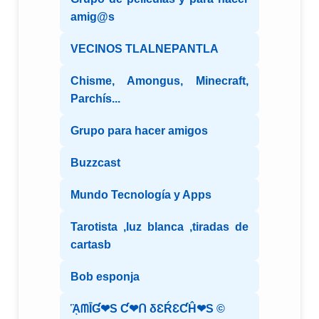
amig@s
VECINOS TLALNEPANTLA
Chisme, Amongus, Minecraft,
Parchís...
Grupo para hacer amigos
Buzzcast
Mundo Tecnología y Apps
Tarotista ,luz blanca ,tiradas de
cartasb
Bob esponja
ᾋᗰĪƓ❤S Ƈ❤ᑎ δƐŔƐƇĤ❤S ©️