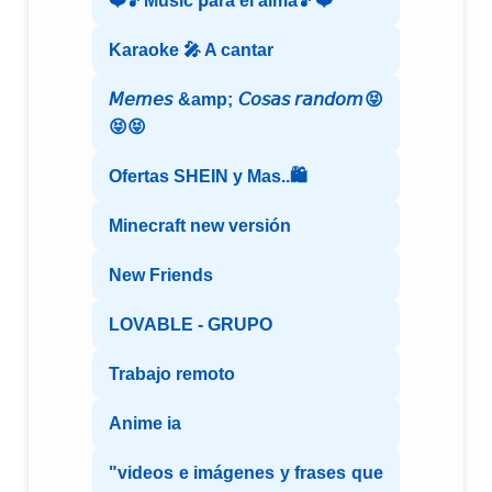
❤️🎵Mⷨuͧs͛iͥcͨ рⷬaͣrͬaͣ eͤl aͣlmͫaͣ🎵❤️
Karaoke 🎤 A cantar
𝘔𝘦𝘮𝘦𝘴 &amp; 𝘊𝘰𝘴𝘢𝘴 𝘳𝘢𝘯𝘥𝘰𝘮😝
😝😝
Ofertas SHEIN y Mas..🛍️
Minecraft new versión
New Friends
LOVABLE - GRUPO
Trabajo remoto
Anime ia
"videos e imágenes y frases que