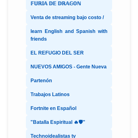
𝔽𝕌ℝ𝕀𝔸 𝔻𝔼 𝔻ℝ𝔸𝔾𝕆ℕ
Venta de streaming bajo costo /
learn English and Spanish with
friends
EL REFUGIO DEL SER
NUEVOS AMIGOS - Gente Nueva
Partenón
Trabajos Latinos
Fortnite en Español
"Batalla Espiritual 🔥🛡️"
Technoidealistas tv