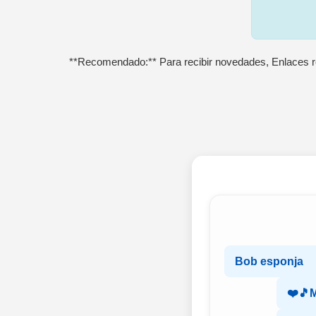
**Recomendado:** Para recibir novedades, Enlaces r
Bob esponja
❤️🎵Mⷨu