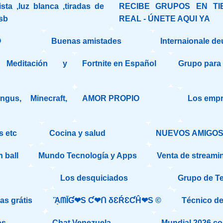
ista ,luz blanca ,tiradas de
RECIBE GRUPOS EN TI
sb
REAL - ÚNETE AQUI YA

Buenas amistades
Internaionale de
Meditación y
Fortnite en Español
Grupo para
gus, Minecraft,
AMOR PROPIO
Los emp
s etc
Cocina y salud
NUEVOS AMIGOS 
 ball
Mundo Tecnología y Apps
Venta de streamin
Los desquiciados
Grupo de T
s grátis
ᾋᗰĪƓ❤S Ƈ❤ᑎ δƐŔƐƇĤ❤S ©️
Técnico d
os
Chat Venezuela
Mundial 2026 c