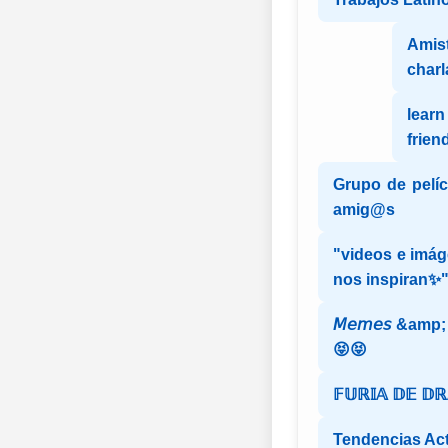
Amist
charl
lear
frien
Grupo de pelíc
amig@s
"videos e imág
nos inspiran✨
𝘔𝘦𝘮𝘦𝘴 &amp; 𝘊
😝😝
𝔽𝕌ℝ𝕀𝔸 𝔻𝔼 𝔻
Tendencias Ac