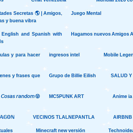
ades Secretas 🌎 | Amigos,
Juego Mental
as y buena vibra
n English and Spanish with
Hagamos nuevos Amigos A
ds
ulas y para hacer
ingresos intel
Mobile Lege
enes y frases que
Grupo de Billie Eilish
SALUD Y
"
𝘰𝘴𝘢𝘴 𝘳𝘢𝘯𝘥𝘰𝘮😝
MC5PUNK ART
Anime ia
ℝ𝔸𝔾𝕆ℕ
VECINOS TLALNEPANTLA
AIRBNB
tuales
Minecraft new versión
Technoidea