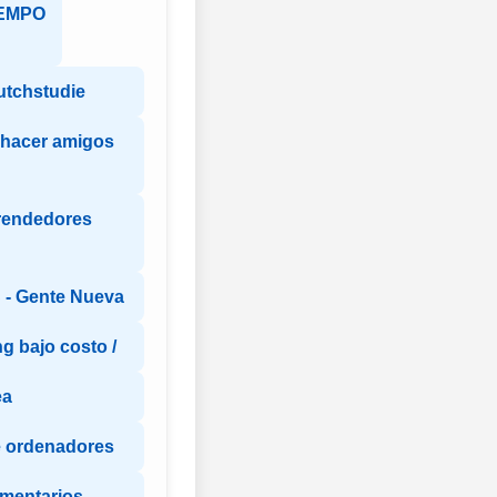
EMPO
utchstudie
 hacer amigos
rendedores
- Gente Nueva
g bajo costo /
ea
e ordenadores
omentarios