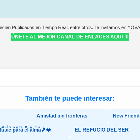
ecién Publicados en Tiempo Real, entre otros. Te invitamos en YOV
ÚNETE AL MEJOR CANAL DE ENLACES AQUI 📱
También te puede interesar:
Amistad sin fronteras
New Friend
ͧs͛iͥcͨ рⷬaͣrͬaͣ eͤl aͣlmͫaͣ🎵❤️
EL REFUGIO DEL SER