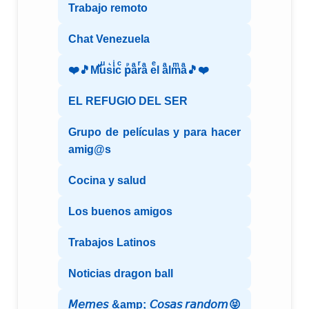
Trabajo remoto
Chat Venezuela
❤️🎵Mⷨuͧs͛iͥcͨ рⷬaͣrͬaͣ eͤl aͣlmͫaͣ🎵❤️
EL REFUGIO DEL SER
Grupo de películas y para hacer
amig@s
Cocina y salud
Los buenos amigos
Trabajos Latinos
Noticias dragon ball
𝘔𝘦𝘮𝘦𝘴 &amp; 𝘊𝘰𝘴𝘢𝘴 𝘳𝘢𝘯𝘥𝘰𝘮😝