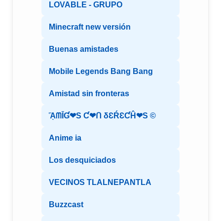
LOVABLE - GRUPO
Minecraft new versión
Buenas amistades
Mobile Legends Bang Bang
Amistad sin fronteras
ᾋᗰĪƓ❤S Ƈ❤ᑎ δƐŔƐƇĤ❤S ©️
Anime ia
Los desquiciados
VECINOS TLALNEPANTLA
Buzzcast