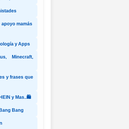
istades
e apoyo mamás
ología y Apps
s, Minecraft,
es y frases que
HEIN y Mas..🛍️
 Bang Bang
n