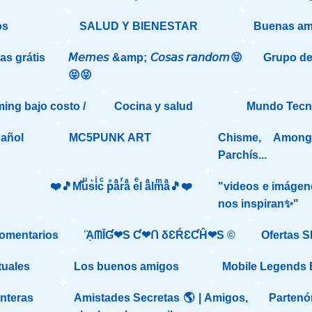
os
SALUD Y BIENESTAR
Buenas am
s grátis
𝘔𝘦𝘮𝘦𝘴 &amp; 𝘊𝘰𝘴𝘢𝘴 𝘳𝘢𝘯𝘥𝘰𝘮😝
Grupo d
😝😝
ming bajo costo /
Cocina y salud
Mundo Tecn
pañol
MC5PUNK ART
Chisme, Amongu
Parchís...
❤️🎵Mⷨuͧs͛iͥcͨ рⷬaͣrͬaͣ eͤl aͣlmͫaͣ🎵❤️
"videos e imágen
nos inspiran✨"
comentarios
ᾋᗰĪƓ❤S Ƈ❤ᑎ δƐŔƐƇĤ❤S ©️
Ofertas S
tuales
Los buenos amigos
Mobile Legends
onteras
Amistades Secretas 🌎 | Amigos,
Partenó