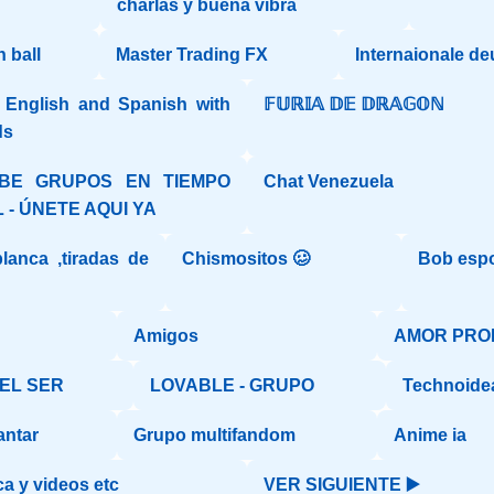
charlas y buena vibra
 ball
Master Trading FX
Internaionale de
n English and Spanish with
𝔽𝕌ℝ𝕀𝔸 𝔻𝔼 𝔻ℝ𝔸𝔾𝕆ℕ
ds
IBE GRUPOS EN TIEMPO
Chat Venezuela
 - ÚNETE AQUI YA
blanca ,tiradas de
Chismositos 🥴
Bob esp
Amigos
AMOR PRO
DEL SER
LOVABLE - GRUPO
Technoidea
antar
Grupo multifandom
Anime ia
a y videos etc
VER SIGUIENTE ▶️