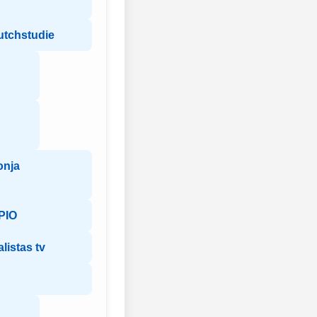
utchstudie
onja
PIO
listas tv