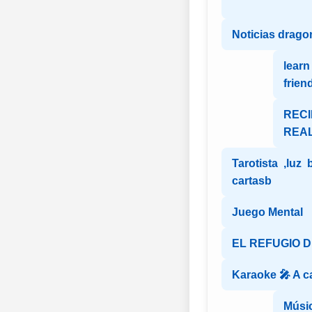
Noticias dragon
lear
frien
REC
REAL
Tarotista ,luz 
cartasb
Juego Mental
EL REFUGIO 
Karaoke 🎤 A c
Músic