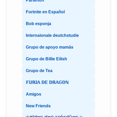
Partenón
Fortnite en Español
Bob esponja
Internaionale deutchstudie
Grupo de apoyo mamás
Grupo de Billie Eilish
Grupo de Tea
𝔽𝕌ℝ𝕀𝔸 𝔻𝔼 𝔻ℝ𝔸𝔾𝕆ℕ
Amigos
New Friends