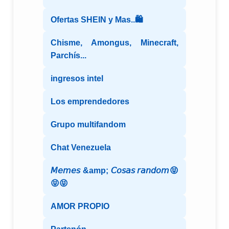
Ofertas SHEIN y Mas..🛍️
Chisme, Amongus, Minecraft,
Parchís...
ingresos intel
Los emprendedores
Grupo multifandom
Chat Venezuela
𝘔𝘦𝘮𝘦𝘴 &amp; 𝘊𝘰𝘴𝘢𝘴 𝘳𝘢𝘯𝘥𝘰𝘮😝
😝😝
AMOR PROPIO