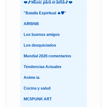
❤️🎵Mⷨuͧs͛iͥcͨ рⷬaͣrͬaͣ eͤl aͣlmͫaͣ🎵❤️
"Batalla Espiritual 🔥🛡️"
AIRBNB
Los buenos amigos
Los desquiciados
Mundial 2026 comentarios
Tendencias Actuales
Anime ia
Cocina y salud
MC5PUNK ART