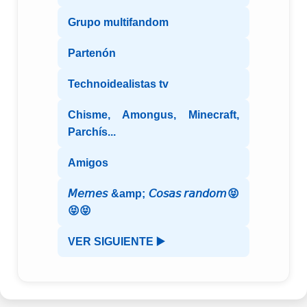
Grupo multifandom
Partenón
Technoidealistas tv
Chisme, Amongus, Minecraft,
Parchís...
Amigos
𝘔𝘦𝘮𝘦𝘴 &amp; 𝘊𝘰𝘴𝘢𝘴 𝘳𝘢𝘯𝘥𝘰𝘮😝
😝😝
VER SIGUIENTE ▶️