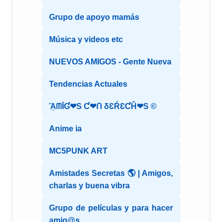
Grupo de apoyo mamás
Música y videos etc
NUEVOS AMIGOS - Gente Nueva
Tendencias Actuales
ᾋᗰĪƓ❤S Ƈ❤ᑎ δƐŔƐƇĤ❤S ©️
Anime ia
MC5PUNK ART
Amistades Secretas 🌎 | Amigos,
charlas y buena vibra
Grupo de películas y para hacer
amig@s