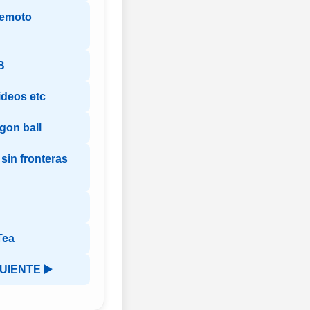
remoto
B
ideos etc
gon ball
sin fronteras
Tea
UIENTE ▶️