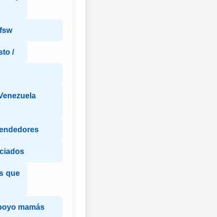
ffsw
to /
Venezuela
endedores
ciados
es que
apoyo mamás