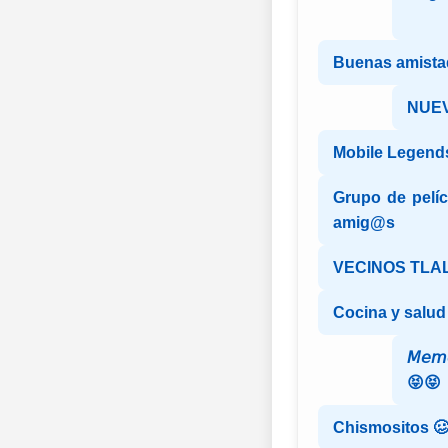
Buenas amista
NUEV
Mobile Legend
Grupo de pelíc
amig@s
VECINOS TLA
Cocina y salud
𝘔𝘦𝘮
😝😝
Chismositos 