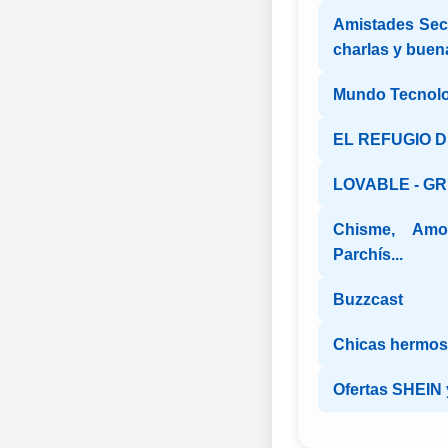
Amistades Secr
charlas y buen
Mundo Tecnolo
EL REFUGIO 
LOVABLE - G
Chisme, Amon
Parchís...
Buzzcast
Chicas hermosa
Ofertas SHEIN y