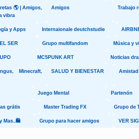
etas 🌎 | Amigos,
Amigos
Trabajo 
a vibra
gía y Apps
Internaionale deutchstudie
AIRBN
DEL SER
Grupo multifandom
Música y v
RUPO
MC5PUNK ART
Noticias dra
gus, Minecraft,
SALUD Y BIENESTAR
Amistad 
Juego Mental
Partenón
s grátis
Master Trading FX
Grupo de 
 Mas..🛍️
Grupo para hacer amigos
VER SIG