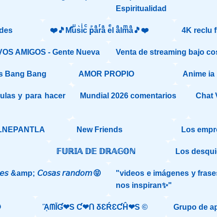
Espiritualidad
des
❤️🎵Mⷨuͧs͛iͥcͨ рⷬaͣrͬaͣ eͤl aͣlmͫaͣ🎵❤️
4K reclu 
OS AMIGOS - Gente Nueva
Venta de streaming bajo cos
s Bang Bang
AMOR PROPIO
Anime ia
ulas y para hacer
Mundial 2026 comentarios
Chat 
LNEPANTLA
New Friends
Los empr
𝔽𝕌ℝ𝕀𝔸 𝔻𝔼 𝔻ℝ𝔸𝔾𝕆ℕ
Los desqui
𝘦𝘴 &amp; 𝘊𝘰𝘴𝘢𝘴 𝘳𝘢𝘯𝘥𝘰𝘮😝
"videos e imágenes y fras
nos inspiran✨"

ᾋᗰĪƓ❤S Ƈ❤ᑎ δƐŔƐƇĤ❤S ©️
Grupo de 