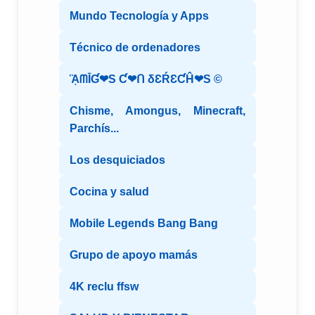
Mundo Tecnología y Apps
Técnico de ordenadores
ᾋᗰĪƓ❤S Ƈ❤ᑎ δƐŔƐƇĤ❤S ©️
Chisme, Amongus, Minecraft,
Parchís...
Los desquiciados
Cocina y salud
Mobile Legends Bang Bang
Grupo de apoyo mamás
4K reclu ffsw