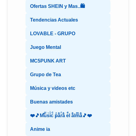
Ofertas SHEIN y Mas..🛍️
Tendencias Actuales
LOVABLE - GRUPO
Juego Mental
MC5PUNK ART
Grupo de Tea
Música y videos etc
Buenas amistades
❤️🎵Mⷨuͧs͛iͥcͨ рⷬaͣrͬaͣ eͤl aͣlmͫaͣ🎵❤️
Anime ia