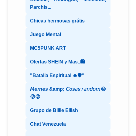
Parchís...
Chicas hermosas grátis
Juego Mental
MC5PUNK ART
Ofertas SHEIN y Mas..🛍️
"Batalla Espiritual 🔥🛡️"
𝘔𝘦𝘮𝘦𝘴 &amp; 𝘊𝘰𝘴𝘢𝘴 𝘳𝘢𝘯𝘥𝘰𝘮😝
😝😝
Grupo de Billie Eilish
Chat Venezuela