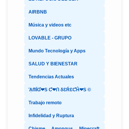
AIRBNB
Música y videos etc
LOVABLE - GRUPO
Mundo Tecnología y Apps
SALUD Y BIENESTAR
Tendencias Actuales
ᾋᗰĪƓ❤S Ƈ❤ᑎ δƐŔƐƇĤ❤S ©️
Trabajo remoto
Infidelidad y Ruptura
Chisme, Amongus, Minecraft,