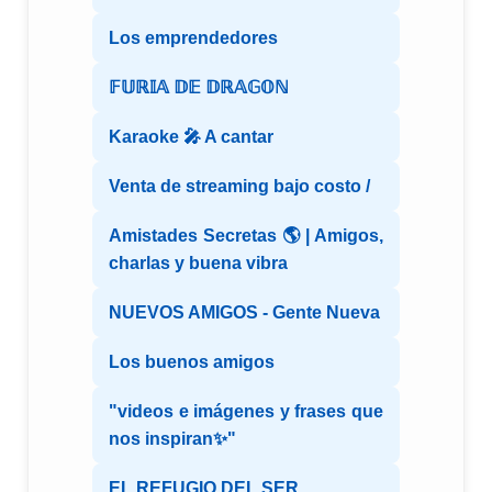
Los emprendedores
𝔽𝕌ℝ𝕀𝔸 𝔻𝔼 𝔻ℝ𝔸𝔾𝕆ℕ
Karaoke 🎤 A cantar
Venta de streaming bajo costo /
Amistades Secretas 🌎 | Amigos,
charlas y buena vibra
NUEVOS AMIGOS - Gente Nueva
Los buenos amigos
"videos e imágenes y frases que
nos inspiran✨"
EL REFUGIO DEL SER