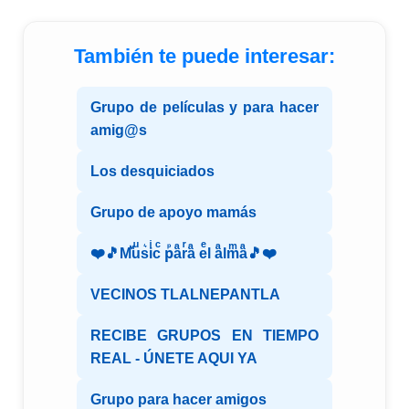
También te puede interesar:
Grupo de películas y para hacer
amig@s
Los desquiciados
Grupo de apoyo mamás
❤️🎵Mⷨuͧs͛iͥcͨ рⷬaͣrͬaͣ eͤl aͣlmͫaͣ🎵❤️
VECINOS TLALNEPANTLA
RECIBE GRUPOS EN TIEMPO
REAL - ÚNETE AQUI YA
Grupo para hacer amigos