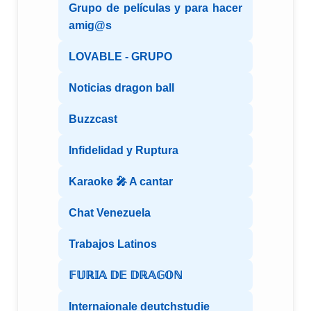
Grupo de películas y para hacer
amig@s
LOVABLE - GRUPO
Noticias dragon ball
Buzzcast
Infidelidad y Ruptura
Karaoke 🎤 A cantar
Chat Venezuela
Trabajos Latinos
𝔽𝕌ℝ𝕀𝔸 𝔻𝔼 𝔻ℝ𝔸𝔾𝕆ℕ
Internaionale deutchstudie