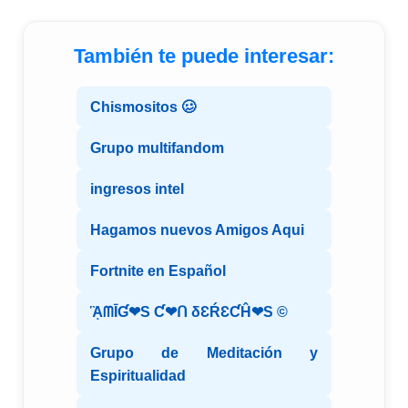
También te puede interesar:
Chismositos 🥴
Grupo multifandom
ingresos intel
Hagamos nuevos Amigos Aqui
Fortnite en Español
ᾋᗰĪƓ❤S Ƈ❤ᑎ δƐŔƐƇĤ❤S ©️
Grupo de Meditación y
Espiritualidad