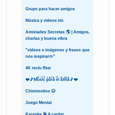
Grupo para hacer amigos
Música y videos etc
Amistades Secretas 🌎 | Amigos,
charlas y buena vibra
"videos e imágenes y frases que
nos inspiran✨"
4K reclu ffsw
❤️🎵Mⷨuͧs͛iͥcͨ рⷬaͣrͬaͣ eͤl aͣlmͫaͣ🎵❤️
Chismositos 🥴
Juego Mental
Karaoke 🎤 A cantar