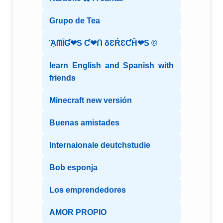
Grupo de Tea
ᾋᗰĪƓ❤S Ƈ❤ᑎ δƐŔƐƇĤ❤S ©️
learn English and Spanish with
friends
Minecraft new versión
Buenas amistades
Internaionale deutchstudie
Bob esponja
Los emprendedores
AMOR PROPIO