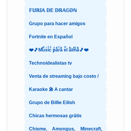
𝔽𝕌ℝ𝕀𝔸 𝔻𝔼 𝔻ℝ𝔸𝔾𝕆ℕ
Grupo para hacer amigos
Fortnite en Español
❤️🎵Mⷨuͧs͛iͥcͨ рⷬaͣrͬaͣ eͤl aͣlmͫaͣ🎵❤️
Technoidealistas tv
Venta de streaming bajo costo /
Karaoke 🎤 A cantar
Grupo de Billie Eilish
Chicas hermosas grátis
Chisme, Amongus, Minecraft,