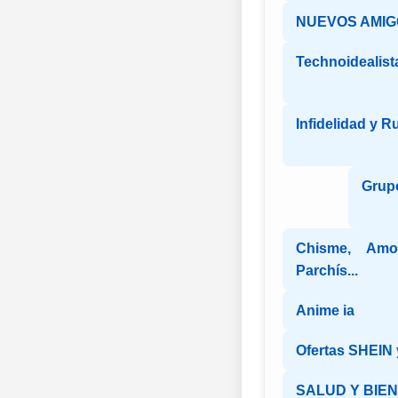
NUEVOS AMIGO
Technoidealist
Infidelidad y R
Grup
Chisme, Amon
Parchís...
Anime ia
Ofertas SHEIN y
SALUD Y BIE