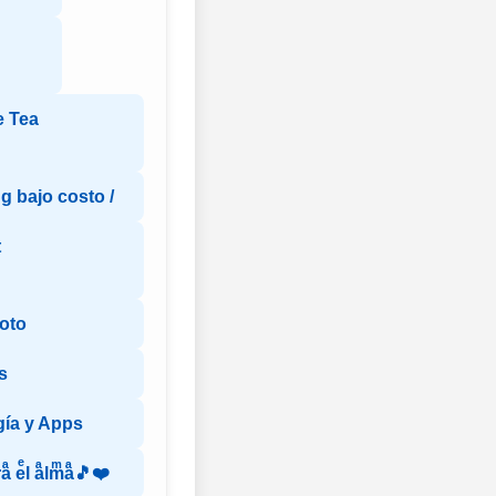
e Tea
g bajo costo /
t
oto
s
ía y Apps
ͬaͣ eͤl aͣlmͫaͣ🎵❤️