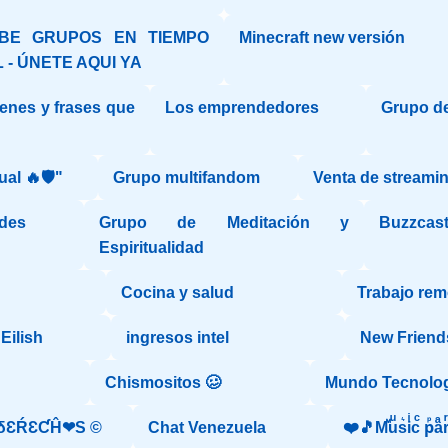
IBE GRUPOS EN TIEMPO
Minecraft new versión
 - ÚNETE AQUI YA
enes y frases que
Los emprendedores
Grupo d
"
ual 🔥🛡️"
Grupo multifandom
Venta de streamin
des
Grupo de Meditación y
Buzzcas
Espiritualidad
Cocina y salud
Trabajo rem
Eilish
ingresos intel
New Friend
Chismositos 🥴
Mundo Tecnolog
δƐŔƐƇĤ❤S ©️
Chat Venezuela
❤️🎵Mⷨuͧs͛iͥcͨ рⷬaͣr