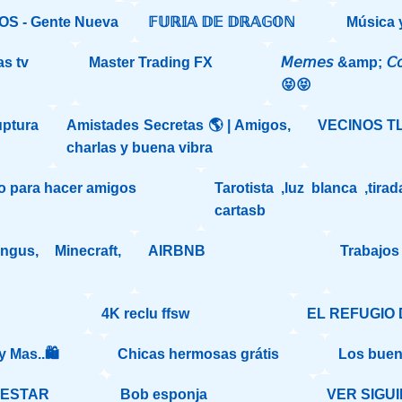
S - Gente Nueva
𝔽𝕌ℝ𝕀𝔸 𝔻𝔼 𝔻ℝ𝔸𝔾𝕆ℕ
Música 
as tv
Master Trading FX
𝘔𝘦𝘮𝘦𝘴 &amp; 𝘊𝘰
😝😝
uptura
Amistades Secretas 🌎 | Amigos,
VECINOS T
charlas y buena vibra
o para hacer amigos
Tarotista ,luz blanca ,tira
cartasb
gus, Minecraft,
AIRBNB
Trabajos
4K reclu ffsw
EL REFUGIO 
 Mas..🛍️
Chicas hermosas grátis
Los buen
NESTAR
Bob esponja
VER SIGUI