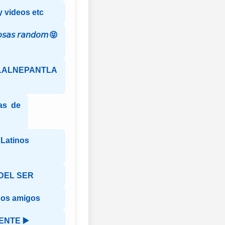
y videos etc
𝘢𝘴 𝘳𝘢𝘯𝘥𝘰𝘮😝
LALNEPANTLA
das de
 Latinos
DEL SER
os amigos
ENTE ▶️