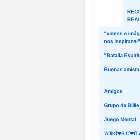
REC
REAL
"videos e imág
nos inspiran✨
"Batalla Espirit
Buenas amista
Amigos
Grupo de Billie 
Juego Mental
ᾋᗰĪƓ❤S Ƈ❤ᑎ 