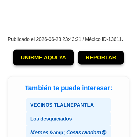
Publicado el 2026-06-23 23:43:21 / México ID-13611.
UNIRME AQUI YA
REPORTAR
También te puede interesar:
VECINOS TLALNEPANTLA
Los desquiciados
𝘔𝘦𝘮𝘦𝘴 &amp; 𝘊𝘰𝘴𝘢𝘴 𝘳𝘢𝘯𝘥𝘰𝘮😝