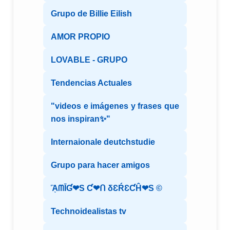
Grupo de Billie Eilish
AMOR PROPIO
LOVABLE - GRUPO
Tendencias Actuales
"videos e imágenes y frases que
nos inspiran✨"
Internaionale deutchstudie
Grupo para hacer amigos
ᾋᗰĪƓ❤S Ƈ❤ᑎ δƐŔƐƇĤ❤S ©️
Technoidealistas tv