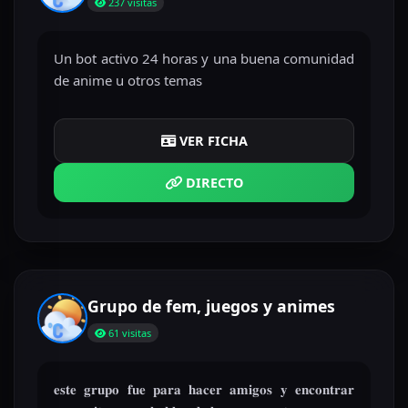
237 visitas
Un bot activo 24 horas y una buena comunidad
de anime u otros temas
VER FICHA
DIRECTO
Grupo de fem, juegos y animes
61 visitas
𝐞𝐬𝐭𝐞 𝐠𝐫𝐮𝐩𝐨 𝐟𝐮𝐞 𝐩𝐚𝐫𝐚 𝐡𝐚𝐜𝐞𝐫 𝐚𝐦𝐢𝐠𝐨𝐬 𝐲 𝐞𝐧𝐜𝐨𝐧𝐭𝐫𝐚𝐫