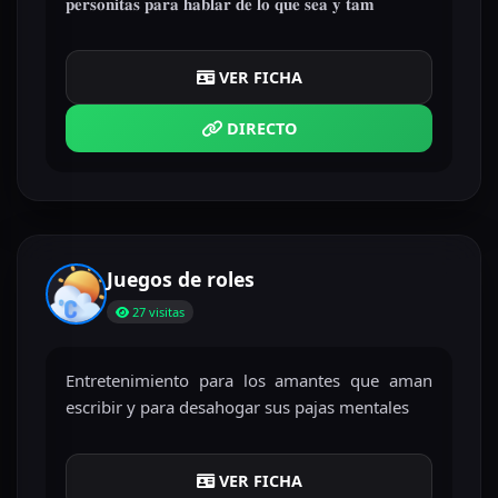
𝐩𝐞𝐫𝐬𝐨𝐧𝐢𝐭𝐚𝐬 𝐩𝐚𝐫𝐚 𝐡𝐚𝐛𝐥𝐚𝐫 𝐝𝐞 𝐥𝐨 𝐪𝐮𝐞 𝐬𝐞𝐚 𝐲 𝐭𝐚𝐦
VER FICHA
DIRECTO
Juegos de roles
27 visitas
Entretenimiento para los amantes que aman
escribir y para desahogar sus pajas mentales
VER FICHA