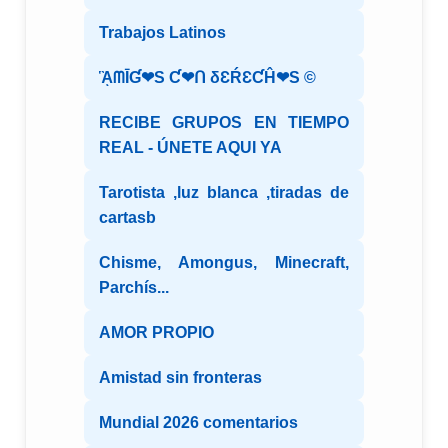
Trabajos Latinos
ᾋᗰĪƓ❤S Ƈ❤ᑎ δƐŔƐƇĤ❤S ©️
RECIBE GRUPOS EN TIEMPO
REAL - ÚNETE AQUI YA
Tarotista ,luz blanca ,tiradas de
cartasb
Chisme, Amongus, Minecraft,
Parchís...
AMOR PROPIO
Amistad sin fronteras
Mundial 2026 comentarios