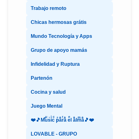
Trabajo remoto
Chicas hermosas grátis
Mundo Tecnología y Apps
Grupo de apoyo mamás
Infidelidad y Ruptura
Partenón
Cocina y salud
Juego Mental
❤️🎵Mⷨuͧs͛iͥcͨ рⷬaͣrͬaͣ eͤl aͣlmͫaͣ🎵❤️
LOVABLE - GRUPO