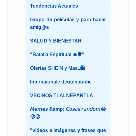
Tendencias Actuales
Grupo de películas y para hacer
amig@s
SALUD Y BIENESTAR
"Batalla Espiritual 🔥🛡️"
Ofertas SHEIN y Mas..🛍️
Internaionale deutchstudie
VECINOS TLALNEPANTLA
𝘔𝘦𝘮𝘦𝘴 &amp; 𝘊𝘰𝘴𝘢𝘴 𝘳𝘢𝘯𝘥𝘰𝘮😝
😝😝
"videos e imágenes y frases que