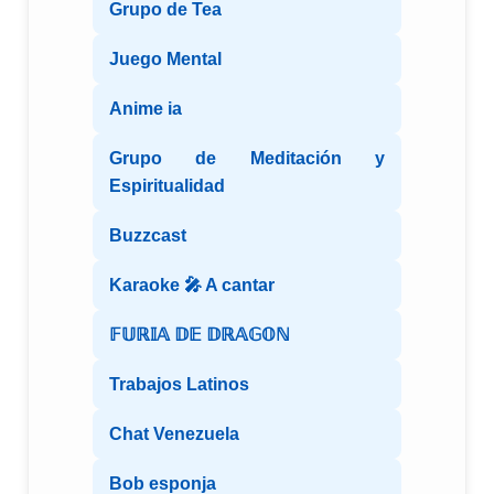
Grupo de Tea
Juego Mental
Anime ia
Grupo de Meditación y
Espiritualidad
Buzzcast
Karaoke 🎤 A cantar
𝔽𝕌ℝ𝕀𝔸 𝔻𝔼 𝔻ℝ𝔸𝔾𝕆ℕ
Trabajos Latinos
Chat Venezuela
Bob esponja