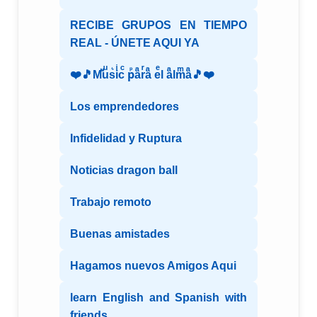
RECIBE GRUPOS EN TIEMPO
REAL - ÚNETE AQUI YA
❤️🎵Mⷨuͧs͛iͥcͨ рⷬaͣrͬaͣ eͤl aͣlmͫaͣ🎵❤️
Los emprendedores
Infidelidad y Ruptura
Noticias dragon ball
Trabajo remoto
Buenas amistades
Hagamos nuevos Amigos Aqui
learn English and Spanish with
friends