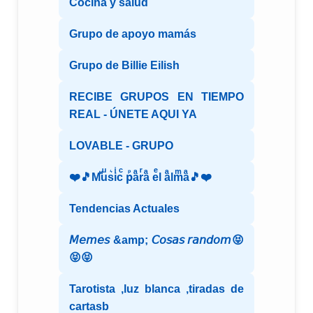
Cocina y salud
Grupo de apoyo mamás
Grupo de Billie Eilish
RECIBE GRUPOS EN TIEMPO
REAL - ÚNETE AQUI YA
LOVABLE - GRUPO
❤️🎵Mⷨuͧs͛iͥcͨ рⷬaͣrͬaͣ eͤl aͣlmͫaͣ🎵❤️
Tendencias Actuales
𝘔𝘦𝘮𝘦𝘴 &amp; 𝘊𝘰𝘴𝘢𝘴 𝘳𝘢𝘯𝘥𝘰𝘮😝
😝😝
Tarotista ,luz blanca ,tiradas de
cartasb