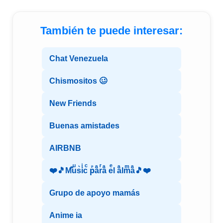
También te puede interesar:
Chat Venezuela
Chismositos 🥴
New Friends
Buenas amistades
AIRBNB
❤️🎵Mⷨuͧs͛iͥcͨ рⷬaͣrͬaͣ eͤl aͣlmͫaͣ🎵❤️
Grupo de apoyo mamás
Anime ia