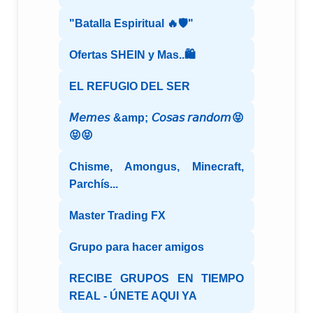
"Batalla Espiritual 🔥🛡️"
Ofertas SHEIN y Mas..🛍️
EL REFUGIO DEL SER
𝘔𝘦𝘮𝘦𝘴 &amp; 𝘊𝘰𝘴𝘢𝘴 𝘳𝘢𝘯𝘥𝘰𝘮😝
😝😝
Chisme, Amongus, Minecraft,
Parchís...
Master Trading FX
Grupo para hacer amigos
RECIBE GRUPOS EN TIEMPO
REAL - ÚNETE AQUI YA