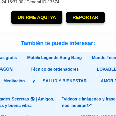
-24 16:37:00 / General ID-13374.
UNIRME AQUI YA
REPORTAR
También te puede interesar:
s grátis
Mobile Legends Bang Bang
Mundo Tecn
ℝ𝔸𝔾𝕆ℕ
Técnico de ordenadores
LOVABLE
Meditación y
SALUD Y BIENESTAR
AMOR 
ades Secretas 🌎 | Amigos,
"videos e imágenes y fras
as y buena vibra
nos inspiran✨"