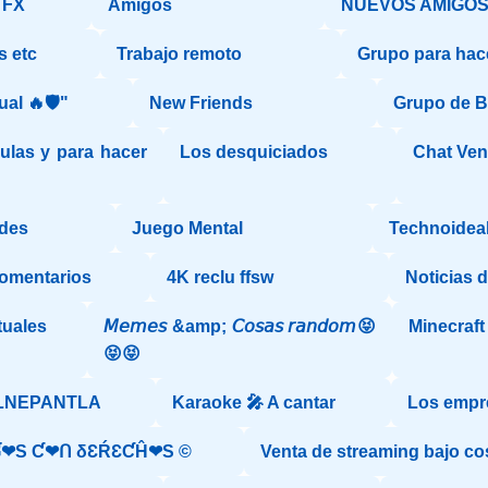
 FX
Amigos
NUEVOS AMIGOS 
s etc
Trabajo remoto
Grupo para hac
ual 🔥🛡️"
New Friends
Grupo de Bil
ulas y para hacer
Los desquiciados
Chat Ven
des
Juego Mental
Technoideal
comentarios
4K reclu ffsw
Noticias d
tuales
𝘔𝘦𝘮𝘦𝘴 &amp; 𝘊𝘰𝘴𝘢𝘴 𝘳𝘢𝘯𝘥𝘰𝘮😝
Minecraft
😝😝
LNEPANTLA
Karaoke 🎤 A cantar
Los empr
❤S Ƈ❤ᑎ δƐŔƐƇĤ❤S ©️
Venta de streaming bajo cos