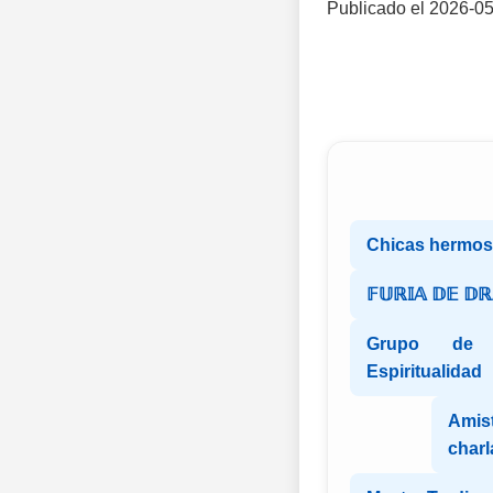
Publicado el 2026-05
Chicas hermosa
𝔽𝕌ℝ𝕀𝔸 𝔻𝔼 𝔻
Grupo de 
Espiritualidad
Amist
charl