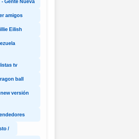
- Gente Nueva
er amigos
lie Eilish
ezuela
istas tv
ragon ball
 new versión
endedores
to /