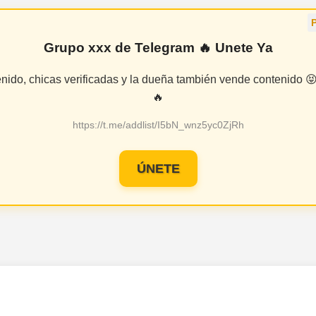
Grupo xxx de Telegram 🔥 Unete Ya
enido, chicas verificadas y la dueña también vende contenido
🔥
https://t.me/addlist/I5bN_wnz5yc0ZjRh
ÚNETE