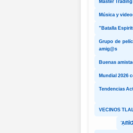
Master Trading
Música y video
"Batalla Espirit
Grupo de pelíc
amig@s
Buenas amista
Mundial 2026 
Tendencias Ac
VECINOS TLA
ᾋᗰĪƓ