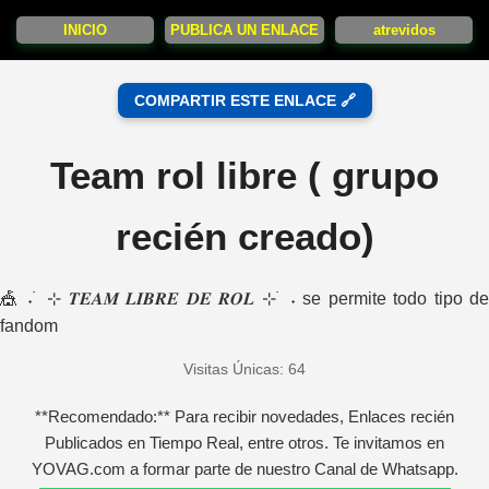
INICIO
PUBLICA UN ENLACE
atrevidos
COMPARTIR ESTE ENLACE 🔗
Team rol libre ( grupo
recién creado)
🎪 ˖ ࣪ ⊹ 𝑻𝑬𝑨𝑴 𝑳𝑰𝑩𝑹𝑬 𝑫𝑬 𝑹𝑶𝑳 ⊹ ࣪ ˖ se permite todo tipo de
fandom
Visitas Únicas: 64
**Recomendado:** Para recibir novedades, Enlaces recién
Publicados en Tiempo Real, entre otros. Te invitamos en
YOVAG.com a formar parte de nuestro Canal de Whatsapp.