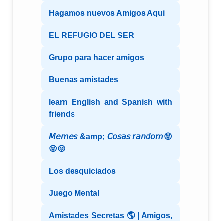
Hagamos nuevos Amigos Aqui
EL REFUGIO DEL SER
Grupo para hacer amigos
Buenas amistades
learn English and Spanish with
friends
𝘔𝘦𝘮𝘦𝘴 &amp; 𝘊𝘰𝘴𝘢𝘴 𝘳𝘢𝘯𝘥𝘰𝘮😝
😝😝
Los desquiciados
Juego Mental
Amistades Secretas 🌎 | Amigos,