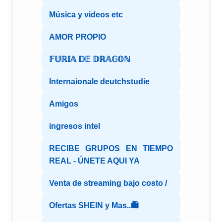
Música y videos etc
AMOR PROPIO
𝔽𝕌ℝ𝕀𝔸 𝔻𝔼 𝔻ℝ𝔸𝔾𝕆ℕ
Internaionale deutchstudie
Amigos
ingresos intel
RECIBE GRUPOS EN TIEMPO
REAL - ÚNETE AQUI YA
Venta de streaming bajo costo /
Ofertas SHEIN y Mas..🛍️