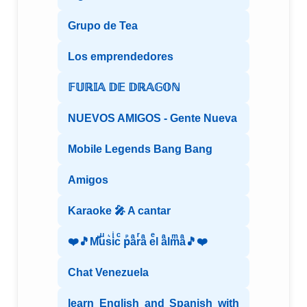
Grupo de Tea
Los emprendedores
𝔽𝕌ℝ𝕀𝔸 𝔻𝔼 𝔻ℝ𝔸𝔾𝕆ℕ
NUEVOS AMIGOS - Gente Nueva
Mobile Legends Bang Bang
Amigos
Karaoke 🎤 A cantar
❤️🎵Mⷨuͧs͛iͥcͨ рⷬaͣrͬaͣ eͤl aͣlmͫaͣ🎵❤️
Chat Venezuela
learn English and Spanish with