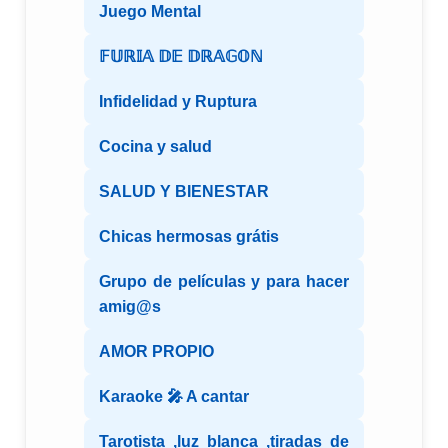
Juego Mental
𝔽𝕌ℝ𝕀𝔸 𝔻𝔼 𝔻ℝ𝔸𝔾𝕆ℕ
Infidelidad y Ruptura
Cocina y salud
SALUD Y BIENESTAR
Chicas hermosas grátis
Grupo de películas y para hacer
amig@s
AMOR PROPIO
Karaoke 🎤 A cantar
Tarotista ,luz blanca ,tiradas de