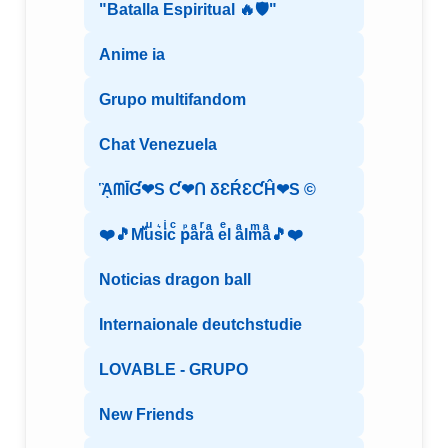
"Batalla Espiritual 🔥🛡️"
Anime ia
Grupo multifandom
Chat Venezuela
ᾋᗰĪƓ❤S Ƈ❤ᑎ δƐŔƐƇĤ❤S ©️
❤️🎵Mⷨuͧs͛iͥcͨ рⷬaͣrͬaͣ eͤl aͣlmͫaͣ🎵❤️
Noticias dragon ball
Internaionale deutchstudie
LOVABLE - GRUPO
New Friends