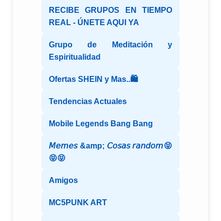
RECIBE GRUPOS EN TIEMPO
REAL - ÚNETE AQUI YA
Grupo de Meditación y
Espiritualidad
Ofertas SHEIN y Mas..🛍️
Tendencias Actuales
Mobile Legends Bang Bang
𝘔𝘦𝘮𝘦𝘴 &amp; 𝘊𝘰𝘴𝘢𝘴 𝘳𝘢𝘯𝘥𝘰𝘮😝
😝😝
Amigos
MC5PUNK ART