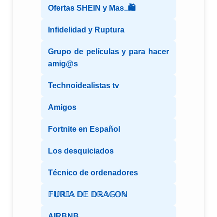
Ofertas SHEIN y Mas..🛍️
Infidelidad y Ruptura
Grupo de películas y para hacer
amig@s
Technoidealistas tv
Amigos
Fortnite en Español
Los desquiciados
Técnico de ordenadores
𝔽𝕌ℝ𝕀𝔸 𝔻𝔼 𝔻ℝ𝔸𝔾𝕆ℕ
AIRBNB