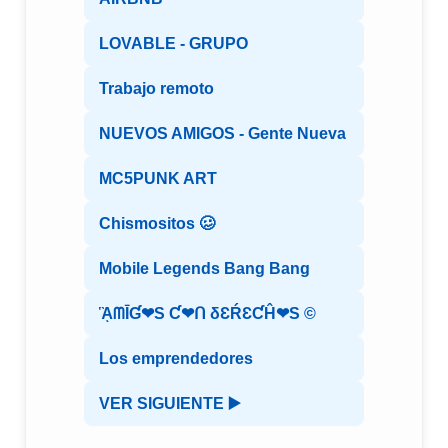
LOVABLE - GRUPO
Trabajo remoto
NUEVOS AMIGOS - Gente Nueva
MC5PUNK ART
Chismositos 🥴
Mobile Legends Bang Bang
ᾋᗰĪƓ❤S Ƈ❤ᑎ δƐŔƐƇĤ❤S ©️
Los emprendedores
VER SIGUIENTE ▶️