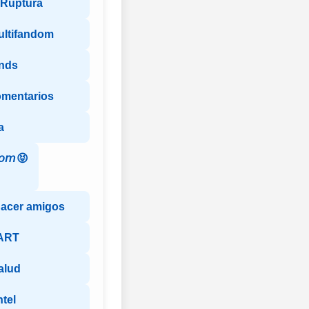
y Ruptura
ultifandom
ends
omentarios
a
𝘰𝘮😝
hacer amigos
ART
alud
ntel