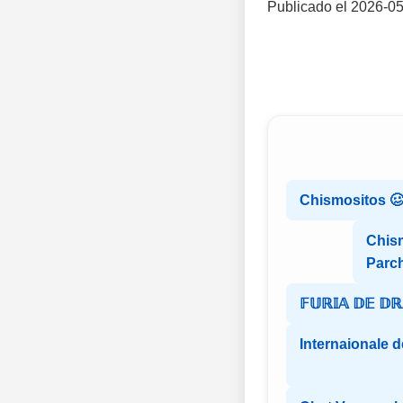
Publicado el 2026-05
Chismositos 
Chis
Parch
𝔽𝕌ℝ𝕀𝔸 𝔻𝔼 𝔻
Internaionale 