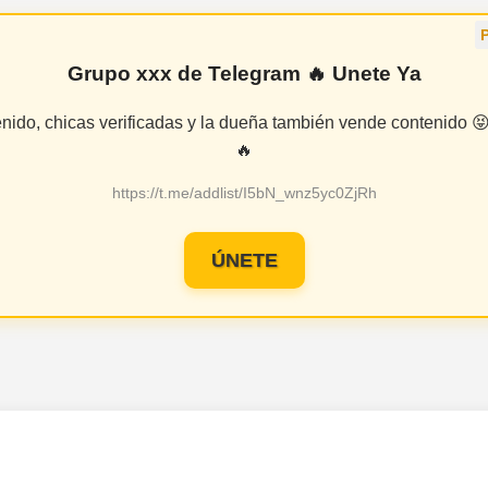
Grupo xxx de Telegram 🔥 Unete Ya
enido, chicas verificadas y la dueña también vende contenido
🔥
https://t.me/addlist/I5bN_wnz5yc0ZjRh
ÚNETE