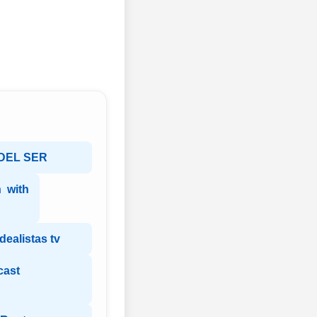
DEL SER
 with
ealistas tv
cast