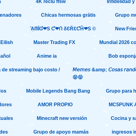
a
4K reclu ffsw
Infidelidad 
denadores
Chicas hermosas grátis
Grupo m
ᾋᗰĪƓ❤S Ƈ❤ᑎ δƐŔƐƇĤ❤S ©️
New Fri
Eilish
Master Trading FX
Mundial 2026 c
pañol
Anime ia
Bob esponj
 de streaming bajo costo /
𝘔𝘦𝘮𝘦𝘴 &amp; 𝘊𝘰𝘴𝘢𝘴 𝘳𝘢𝘯
😝😝
dos
Mobile Legends Bang Bang
Grupo para 
dores
AMOR PROPIO
MC5PUNK 
tuales
Minecraft new versión
Cocina y s
des
Grupo de apoyo mamás
ingresos i