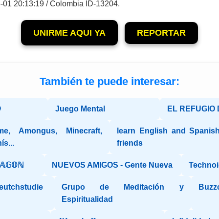
-01 20:13:19 / Colombia ID-13204.
UNIRME AQUI YA
REPORTAR
También te puede interesar:

Juego Mental
EL REFUGIO 
me, Amongus, Minecraft,
learn English and Spanish
ís...
friends
ℝ𝔸𝔾𝕆ℕ
NUEVOS AMIGOS - Gente Nueva
Technoid
deutchstudie
Grupo de Meditación y
Buzz
Espiritualidad