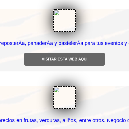
terÃ­a, panaderÃ­a y pastelerÃ­a para tus eventos y c
VISITAR ESTA WEB AQUI
ecios en frutas, verduras, aliños, entre otros. Negocio 