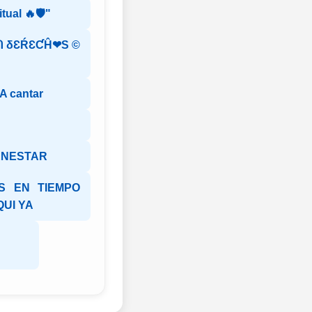
tual 🔥🛡️"
 δƐŔƐƇĤ❤S ©️
A cantar
ENESTAR
S EN TIEMPO
QUI YA