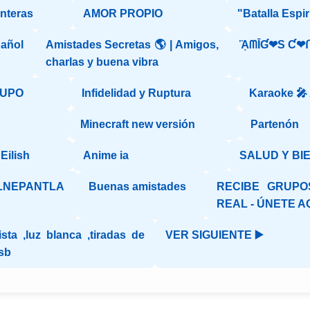
onteras
AMOR PROPIO
"Batalla Espiri
pañol
Amistades Secretas 🌎 | Amigos,
ᾋᗰĪƓ❤S Ƈ❤ᑎ
charlas y buena vibra
RUPO
Infidelidad y Ruptura
Karaoke 🎤 
Minecraft new versión
Partenón
Eilish
Anime ia
SALUD Y BI
LNEPANTLA
Buenas amistades
RECIBE GRUPO
REAL - ÚNETE A
ista ,luz blanca ,tiradas de
VER SIGUIENTE ▶️
sb