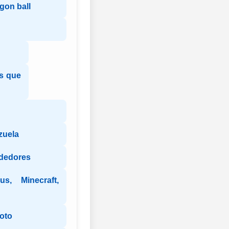
gon ball
es que
zuela
dedores
s, Minecraft,
oto