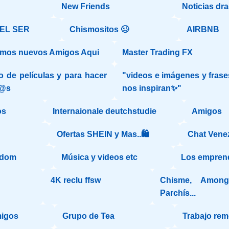
New Friends
Noticias dra
DEL SER
Chismositos 🥴
AIRBNB
mos nuevos Amigos Aqui
Master Trading FX
 de películas y para hacer
"videos e imágenes y fras
g@s
nos inspiran✨"
os
Internaionale deutchstudie
Amigos
Ofertas SHEIN y Mas..🛍️
Chat Vene
ndom
Música y videos etc
Los empren
4K reclu ffsw
Chisme, Amongu
Parchís...
migos
Grupo de Tea
Trabajo rem